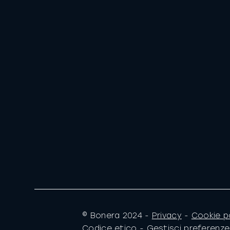
© Bonera 2024 -
Privacy
-
Cookie p
Codice etico
-
Gestisci preferenz