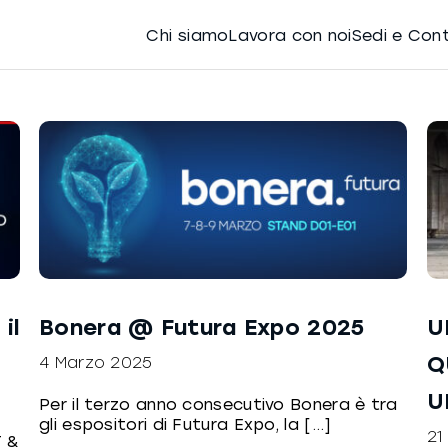
Chi siamo
Lavora con noi
Sedi e Con
il
Bonera @ Futura Expo 2025
U
Q
4 Marzo 2025
U
Per il terzo anno consecutivo Bonera è tra
gli espositori di Futura Expo, la [...]
21
 &