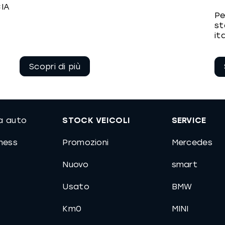
CIA
Pe
st
it
Continua a
leggere
ua auto
STOCK VEICOLI
SERVICE
iness
Promozioni
Mercedes
Nuovo
smart
Usato
BMW
Km0
MINI