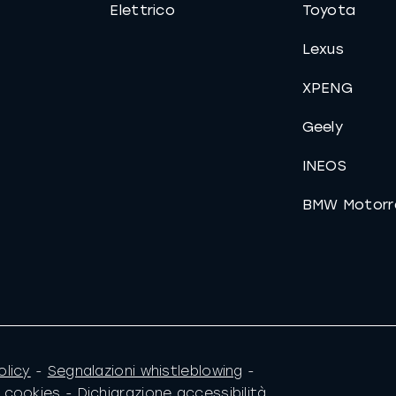
Elettrico
Toyota
Lexus
XPENG
Geely
INEOS
BMW Motorr
olicy
-
Segnalazioni whistleblowing
-
e cookies
-
Dichiarazione accessibilità