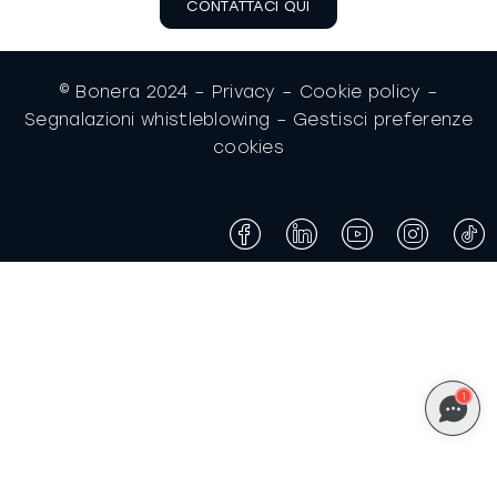
CONTATTACI QUI
© Bonera 2024 –
Privacy
–
Cookie policy
–
Segnalazioni whistleblowing
–
Gestisci preferenze
cookies
1