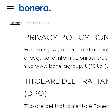
Salta
al
contenuto
Home
Privacy Policy
PRIVACY POLICY BO
Bonera S.p.A., ai sensi dell’arti
di seguito le informazioni sul tra
sito
www.boneragroup.it
(“Sito”)
TITOLARE DEL TRATTA
(DPO)
Titolare del trattamento è Bonera