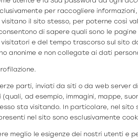
ome utente e la Sua password ad ogni acce
esclusivamente per raccogliere informazion
visitano il sito stesso, per poterne così val
onsentono di sapere quali sono le pagine
isitatori e del tempo trascorso sul sito dag
no anonime e non collegate ai dati personal
profilazione.
rze parti, inviati da siti o da web server di
(quali, ad esempio, immagini, mappe, suoni, 
tesso sta visitando. In particolare, nel sit
 presenti nel sito sono esclusivamente cook
e meglio le esigenze dei nostri utenti e pe