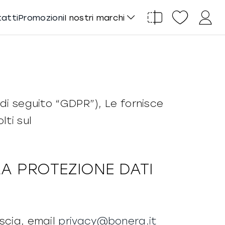
tatti
Promozioni
I nostri marchi
(di seguito “GDPR”), Le fornisce
lti sul
A PROTEZIONE DATI
escia, email
privacy@bonera.it