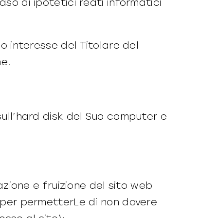
so di ipotetici reati informatici
mo interesse del Titolare del
ne.
 sull’hard disk del Suo computer e
zione e fruizione del sito web
 per permetterLe di non dovere