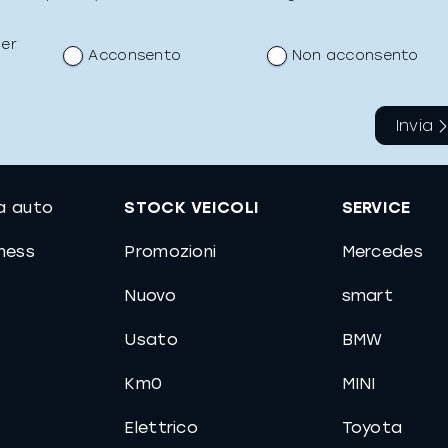
per
Acconsento
Non acconsento
Invia
ua auto
STOCK VEICOLI
SERVICE
a inviata, la preghiamo di riprovare.
 inviata con successo.
iness
Promozioni
Mercedes
Nuovo
smart
Usato
BMW
Km0
MINI
Elettrico
Toyota