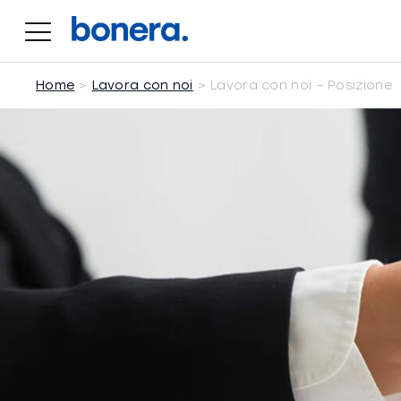
Salta
al
contenuto
Home
Lavora con noi
Lavora con noi – Posizione