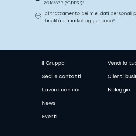
2016/679 ('GDPR')*
al trattamento dei miei dati personali 
finalità di marketing generico*
Il Gruppo
Vendi la t
La richiesta non è stat
Richiesta
Sedi e contatti
Clienti bus
Lavora con noi
Noleggio
News
Eventi