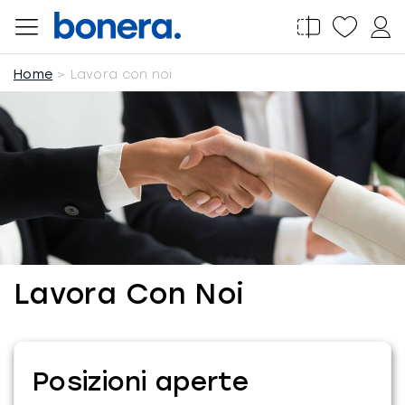
Salta
al
contenuto
Home
Lavora con noi
Lavora Con Noi
Posizioni aperte