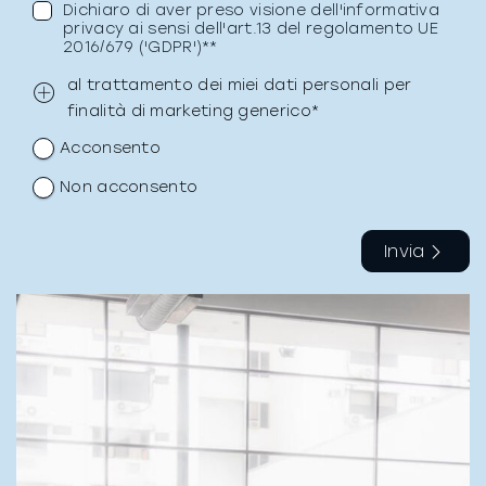
Dichiaro di aver preso visione dell'informativa
privacy ai sensi dell'art.13 del regolamento UE
2016/679 ('GDPR')**
al trattamento dei miei dati personali per
finalità di marketing generico*
Acconsento
Non acconsento
Invia
La richiesta non è stata inviata, la
Richiesta inviata con successo.
preghiamo di riprovare.