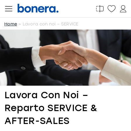
Salta
al
contenuto
Home
Lavora con noi – SERVICE
Lavora Con Noi –
Reparto SERVICE &
AFTER-SALES