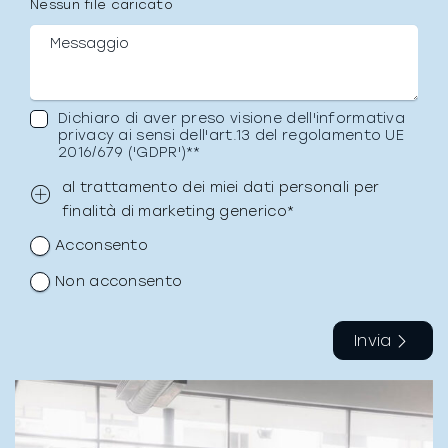
Nessun file caricato
Dichiaro di aver preso visione dell'informativa
privacy ai sensi dell'art.13 del regolamento UE
2016/679 ('GDPR')**
al trattamento dei miei dati personali per
finalità di marketing generico*
Acconsento
Non acconsento
Invia
La richiesta non è stata inviata, la
Richiesta inviata con successo.