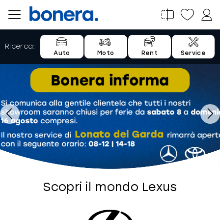
Salta
al
contenuto
Auto
Moto
Rent
Service


Scopri il mondo Lexus