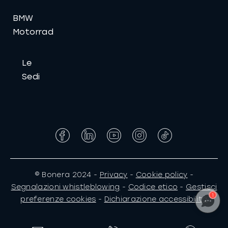
BMW
Motorrad
Le
Sedi
Facebook
LinkedIn
YouTube
Instagram
Tiktok
UNA DOMANDA? 😊
© Bonera 2024 -
Privacy
-
Cookie policy
-
Un consulente è disponibile ora!
Segnalazioni whistleblowing
-
Codice etico
-
Gestisci
1
preferenze cookies
-
Dichiarazione accessibilità