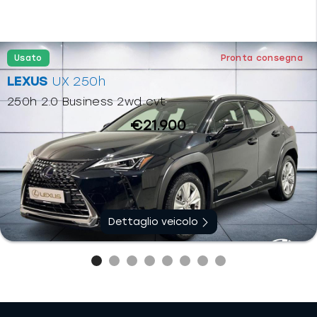
Usato
Pronta consegna
LEXUS
UX 250h
250h 2.0 Business 2wd cvt
€21.900
Ibrido benzina
Dettaglio veicolo