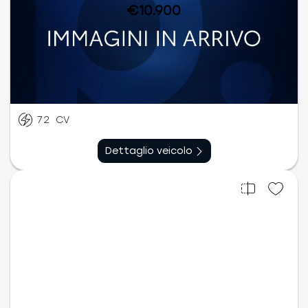
€10.900
Benzina
Manuale
04/2021
52.880
km
72
CV
Dettaglio veicolo