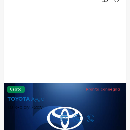
Usato
Pronta consegna
TOYOTA
Aygo
1.0 x-play 72cv
Contattaci