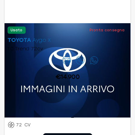
Usato
Pronta consegna
TOYOTA
Aygo X
1.0 Trend 72cv
Contattaci
€14.900
Benzina
Manuale
01/2023
55.663
km
72
CV