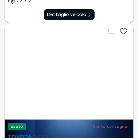
72
CV
Dettaglio veicolo
Usato
Pronta consegna
TOYOTA
Aygo