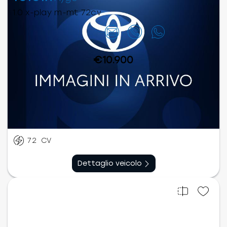
1.0 x-play m-mt 72cv
Contattaci
€10.900
Benzina
Manuale sequenziale
07/2018
64.898
km
72
CV
Dettaglio veicolo