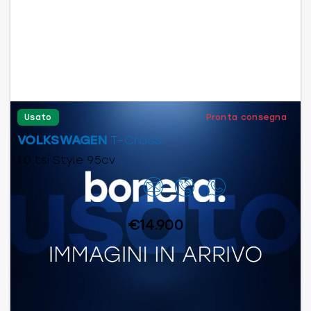
Usato
Pronta consegna
VOLKSWAGEN
T-Cross
1.0 tsi Style 95cv
Contattaci
€14.900
Benzina
Manuale