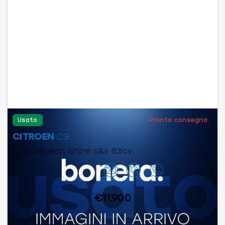
Usato
Pronta consegna
CITROEN
C3
1.2 puretech Shine s&s 83cv
Contattaci
€11.900