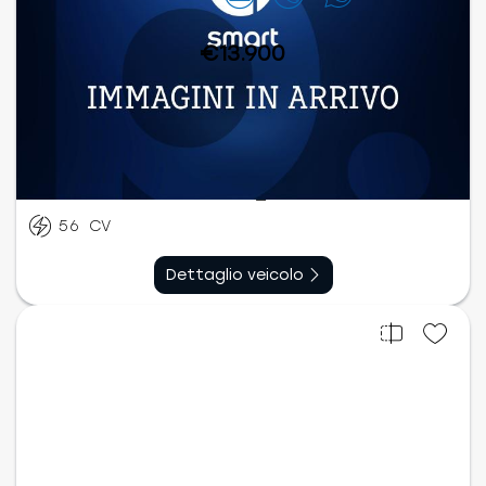
€13.900
Elettrico
Automatico
03/2023
31.371
km
56
CV
Dettaglio veicolo