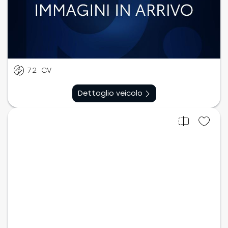
Benzina
Manuale
03/2023
75.496
km
72
CV
Dettaglio veicolo