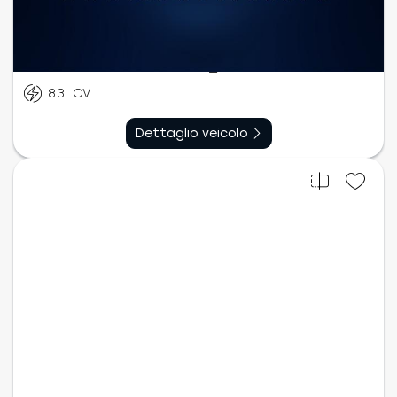
Benzina
Manuale
06/2023
26.054
km
83
CV
Dettaglio veicolo