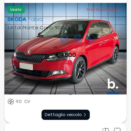
Usato
Pronta consegna
SKODA
Fabia
1.4 tdi Monte Carlo 90cv
Contattaci
€9.800
Diesel
Manuale
03/2017
68.973
km
90
CV
Dettaglio veicolo