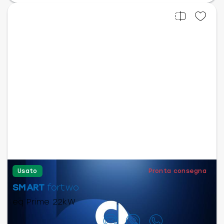
Usato
Pronta consegna
SMART
fortwo
eq Prime 22kW
Contattaci