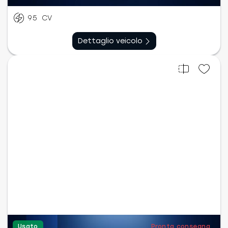
01/2021
76.319
km
95
CV
Dettaglio veicolo
Usato
Pronta consegna