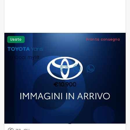
Usato
Pronta consegna
TOYOTA
Yaris
1.0 Cool my18
Contattaci
€10.900
Benzina
Manuale
07/2018
67.879
km