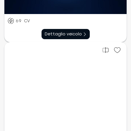
Benzina
Manuale
03/2018
65.568
km
69
CV
Dettaglio veicolo