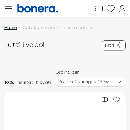
Salta
al
contenuto
Home
Catalogo veicoli – senza cache
Tutti i veicoli
Filtri
Ordina per
1026
risultati trovati