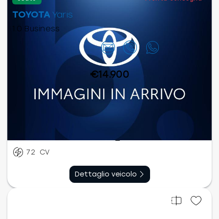
TOYOTA
Yaris
1.0 Business
Contattaci
€14.900
Benzina
Manuale
03/2023
74.308
km
72
CV
Dettaglio veicolo