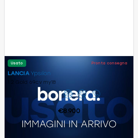
Usato
Pronta consegna
LANCIA
Ypsilon
1.2 Gold 69cv my18
Contattaci
€8.900