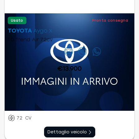
Usato
Pronta consegna
TOYOTA
Aygo X
1.0 Trend Air 72cv
Contattaci
€13.900
Benzina
Manuale
12/2022
60.667
km
72
CV
Dettaglio veicolo