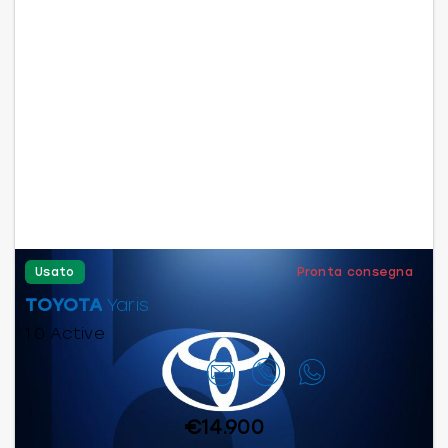
Usato
Pronta consegna
TOYOTA
Yaris
1.0 Active
Contattaci
€14.900