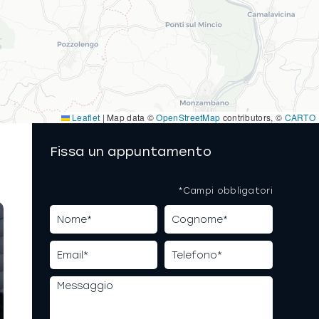
Leaflet
|
Map data ©
OpenStreetMap
contributors, ©
CARTO
Fissa un appuntamento
*Campi obbligatori