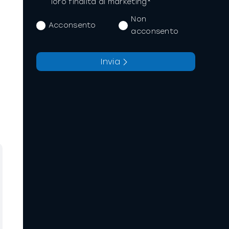
loro finalità di marketing*
Non
Acconsento
acconsento
Invia
La richiesta non è stata
Richiesta inviata con
inviata, la preghiamo di
successo.
riprovare.