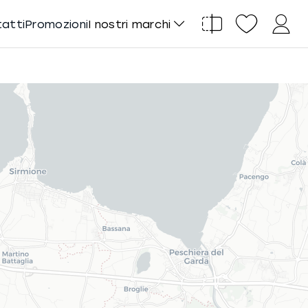
tatti
Promozioni
I nostri marchi