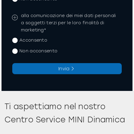
alla comunicazione dei miei dati personali
a soggetti terzi per le loro finalità di
marketing*
Acconsento
Non acconsento
Invia
La richiesta non è stata inviata, la
Richiesta inviata con successo.
Ti aspettiamo nel nostro
preghiamo di riprovare.
Centro Service MINI Dinamica