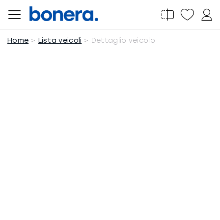
Salta
al
contenuto
Home
Lista veicoli
Dettaglio veicolo