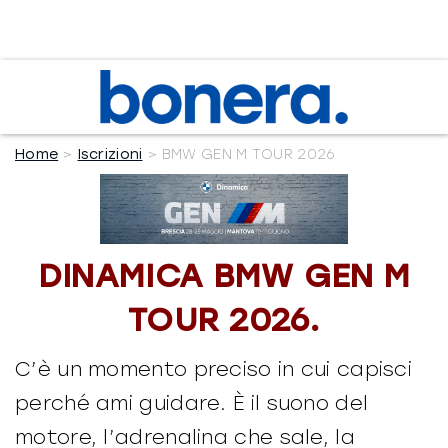
Salta
al
contenuto
Home
Iscrizioni
BMW GEN M TOUR 2026
DINAMICA BMW GEN M
TOUR 2026.
C’è un momento preciso in cui capisci
perché ami guidare. È il suono del
motore, l’adrenalina che sale, la