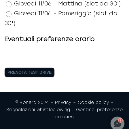
Giovedì 11/06 - Mattina (slot da 30')
Giovedì 11/06 - Pomeriggio (slot da
30')
Eventuali preferenze orario
PRENOTA TEST DRIVE
© Bonera 2024 –
Privacy
–
Cookie policy
–
Segnalazioni whistleblowing
–
Gestisci preferenze
cookies
1