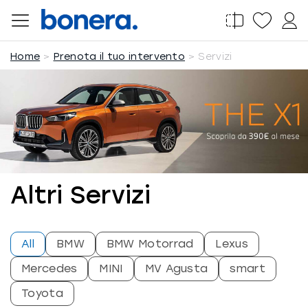
Salta
al
contenuto
Home
Prenota il tuo intervento
Servizi
Altri Servizi
All
BMW
BMW Motorrad
Lexus
Mercedes
MINI
MV Agusta
smart
Toyota