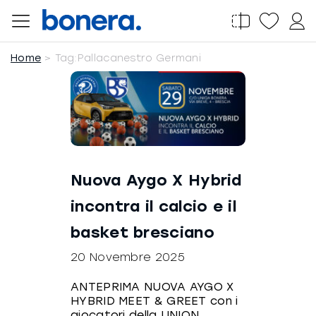
Salta
al
contenuto
Home
Tag:
Pallacanestro Germani
Nuova Aygo X Hybrid
incontra il calcio e il
basket bresciano
20 Novembre 2025
ANTEPRIMA NUOVA AYGO X
HYBRID MEET & GREET con i
giocatori della UNION