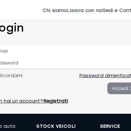
Chi siamo
Lavora con noi
Sedi e Con
ogin
Ricordami
Password dimentica
Accedi
n hai un account?
Registrati
ua auto
STOCK VEICOLI
SERVICE