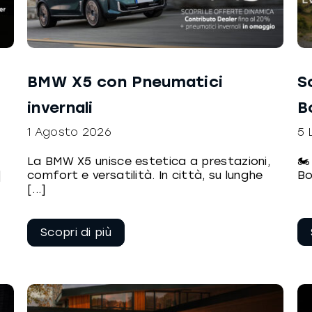
BMW X5 con Pneumatici
S
invernali
B
1 Agosto 2026
5 
La BMW X5 unisce estetica a prestazioni,
🏍
]
comfort e versatilità. In città, su lunghe
Bo
[...]
Continua a
leggere