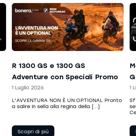
R 1300 GS e 1300 GS
M
Adventure con Speciali Promo
G
1 Luglio 2026
1 
L'AVVENTURA NON È UN OPTIONAL Pronto
Sf
a salire in sella alla regina della [...]
se
Ce
Continua a
leggere