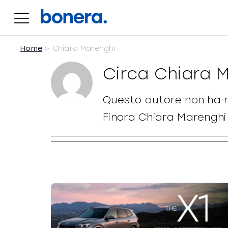
Salta
al
contenuto
Home
Chiara Marenghi
Circa
Chiara 
Questo autore non ha r
Finora Chiara Marenghi 