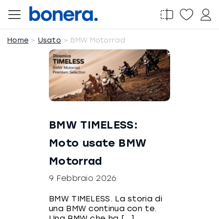
Salta
al
contenuto
Home
Usato
BMW Motorrad
BMW TIMELESS:
Moto usate BMW
Motorrad
9 Febbraio 2026
BMW TIMELESS. La storia di
una BMW continua con te.
Una BMW che ha [...]