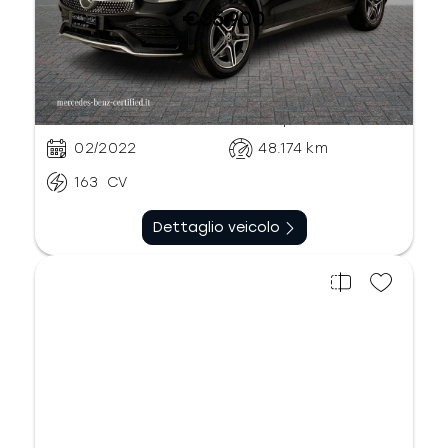
€35.900
Automatico
Diesel
sequenziale
02/2022
48.174
km
163
CV
Dettaglio veicolo