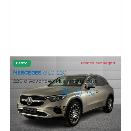
Usato
Pronta consegna
MERCEDES
GLC 220
220 d Advanced Plus 4matic auto
Contattaci
€45.900