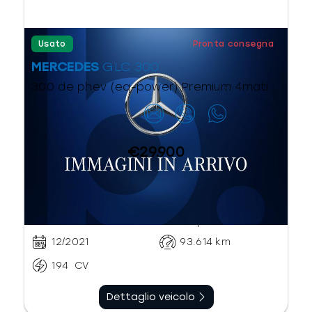
Usato
Pronta consegna
MERCEDES
GLC 300
300 de phev (eq-power) Premium 4matic auto
Contattaci
€29.900
Automatico
Ibrido diesel
sequenziale
12/2021
93.614
km
194
CV
Dettaglio veicolo