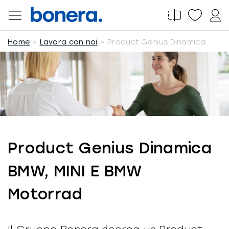
Salta
al
contenuto
Home
Lavora con noi
Product Genius Dinamica
Product Genius Dinamica
BMW, MINI E BMW
Motorrad