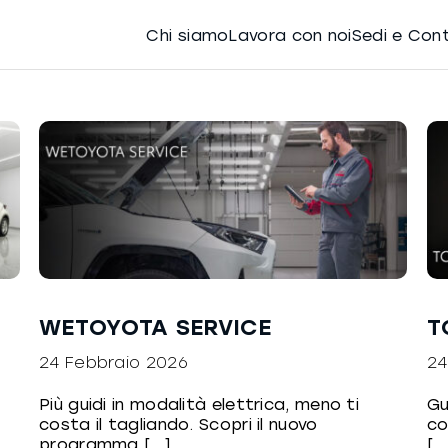
Chi siamo
Lavora con noi
Sedi e Con
WETOYOTA SERVICE
T
24 Febbraio 2026
24
Più guidi in modalità elettrica, meno ti
Gu
costa il tagliando. Scopri il nuovo
co
programma [...]
[..