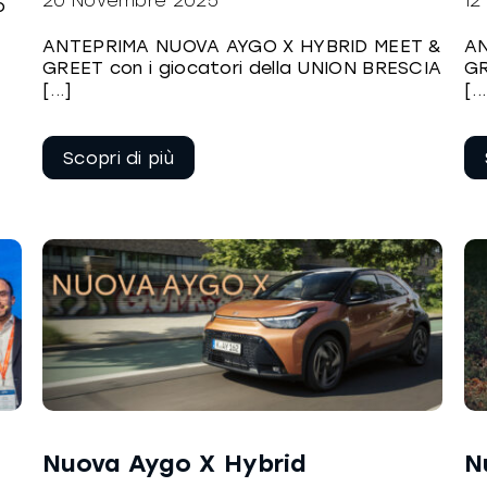
20 Novembre 2025
12
o
ANTEPRIMA NUOVA AYGO X HYBRID MEET &
AN
GREET con i giocatori della UNION BRESCIA
GR
[...]
[..
Continua a
leggere
Nuova Aygo X Hybrid
N