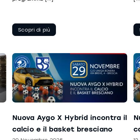
Continua a
leggere
Nuova Aygo X Hybrid incontra il
N
calcio e il basket bresciano
c