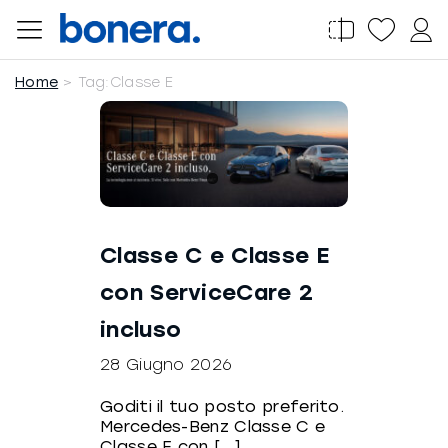
Salta
al
contenuto
Home
Tag:
Classe E
Classe C e Classe E
con ServiceCare 2
incluso
28 Giugno 2026
Goditi il tuo posto preferito.
Mercedes-Benz Classe C e
Classe E con [...]