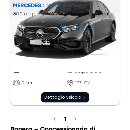
MERCEDES
Classe E 300
300 de phev AMG Line Prem.4matic auto
Contattaci
€88.600
€110.700
Promo
Listino
Automatico
Ibrido diesel
sequenziale
0
km
197
CV
Dettaglio veicolo
1
Bonera – Concessionaria di