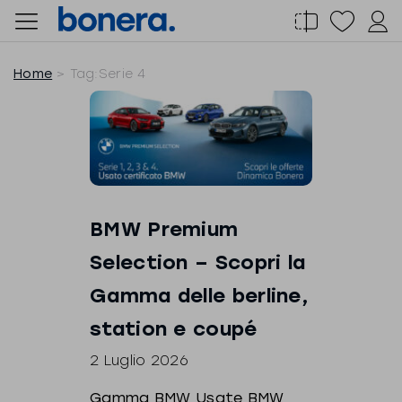
Salta
al
contenuto
Home
Tag:
Serie 4
BMW Premium
Selection – Scopri la
Gamma delle berline,
station e coupé
2 Luglio 2026
Gamma BMW Usate BMW