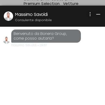
Premium Selection. Vetture
Premium Usate Certificate.
Scopri la Gamma BMW [...]
Massimo Savoldi
Consulente disponibile
Continua a
leggere
Benvenuto da Bonera Group,
come posso aiutarla?
Massimo Savoldi
•
09:57
Mercedes-
Benz
smart
BMW
MINI
Toyota