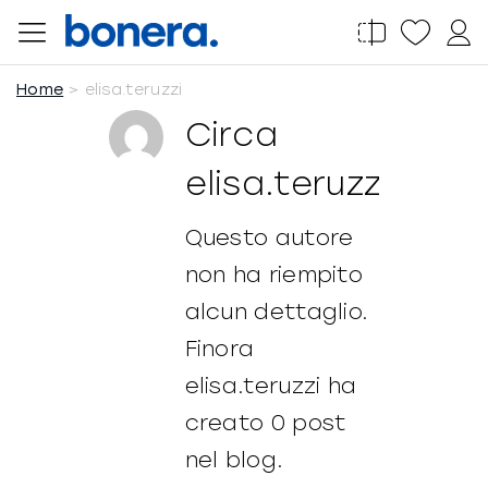
Salta
al
contenuto
Home
elisa.teruzzi
Circa
elisa.teruzzi
Questo autore
non ha riempito
alcun dettaglio.
Finora
elisa.teruzzi ha
creato 0 post
nel blog.