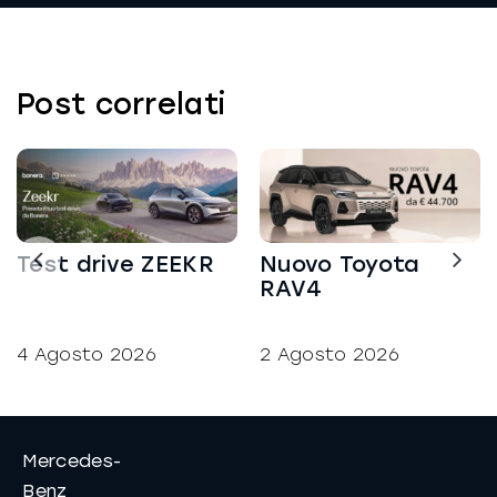
La richiesta non è stata inviata, la
Richiesta inviata con successo.
preghiamo di riprovare.
Post correlati
Test drive ZEEKR
Nuovo Toyota
RAV4
4 Agosto 2026
2 Agosto 2026
Mercedes-
Benz