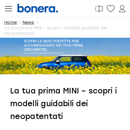
Salta
al
Home
News
contenuto
La tua prima MINI – scopri i modelli guidabili dei
neopatentati
La tua prima MINI – scopri i
modelli guidabili dei
neopatentati