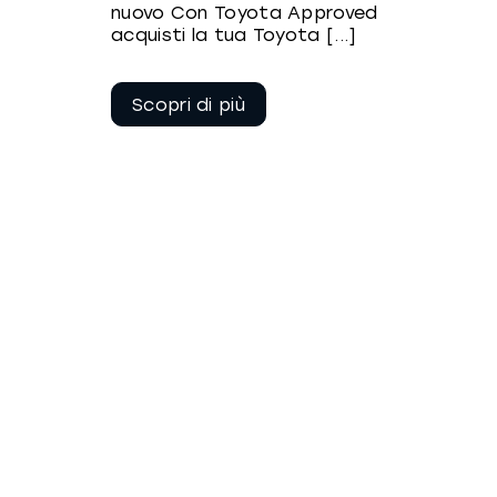
nuovo Con Toyota Approved
acquisti la tua Toyota [...]
Continua a
leggere
Noleggio mensile
KINTO FLEX
1 Febbraio 2026
Hai bisogno di una soluzione