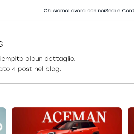
Chi siamo
Lavora con noi
Sedi e Con
s
iempito alcun dettaglio.
eato 4 post nel blog.