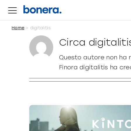
Salta
al
contenuto
Home
digitalitis
Circa
digitaliti
Questo autore non ha r
Finora digitalitis ha cr