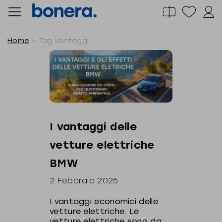
Salta
al
contenuto
Home
Tag:
Vantaggi
I vantaggi delle
vetture elettriche
BMW
2 Febbraio 2025
I vantaggi economici delle
vetture elettriche. Le
vetture elettriche sono da