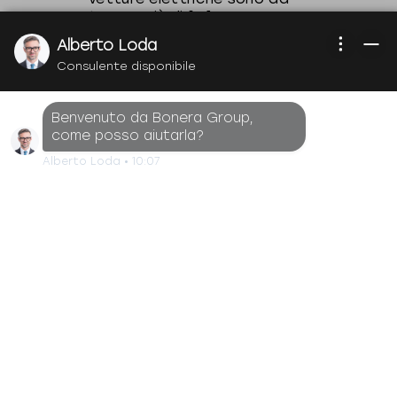
tempo più di [...]
Alberto Loda
Continua a
Consulente disponibile
leggere
Benvenuto da Bonera Group,
come posso aiutarla?
Alberto Loda
•
10:07
Mercedes-
Benz
smart
BMW
MINI
Toyota
Lexus