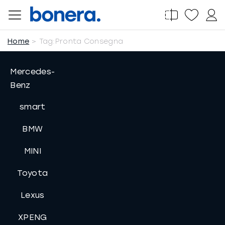
Salta
al
contenuto
Home
Tag:
Pronta Consegna
Mercedes-
Benz
smart
BMW
MINI
Toyota
Lexus
XPENG