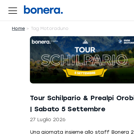
Salta
al
contenuto
Home
Tag:
Motoraduno
Tour Schilpario & Prealpi Orob
| Sabato 5 Settembre
27 Luglio 2026
Una giornata insieme allo staff Bonera 2