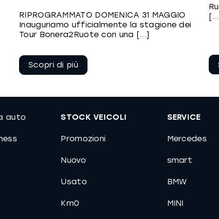
Ru
RIPROGRAMMATO DOMENICA 31 MAGGIO
[..
Inauguriamo ufficialmente la stagione dei
Tour Bonera2Ruote con una [...]
Continua a
leggere
ua auto
STOCK VEICOLI
SERVICE
iness
Promozioni
Mercedes
Nuovo
smart
Usato
BMW
Km0
MINI