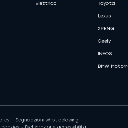
Elettrico
Toyota
Lexus
XPENG
Geely
INEOS
BMW Motorr
olicy
-
Segnalazioni whistleblowing
-
e cookies
-
Dichiarazione accessibilità