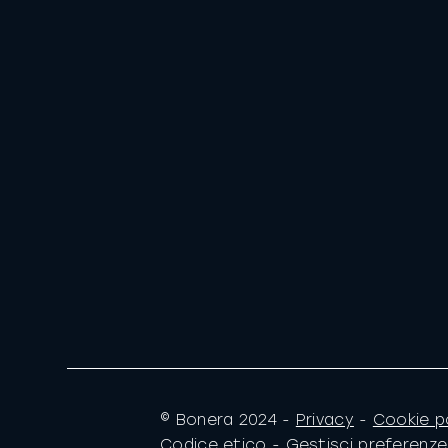
© Bonera 2024 -
Privacy
-
Cookie p
Codice etico
-
Gestisci preferenz