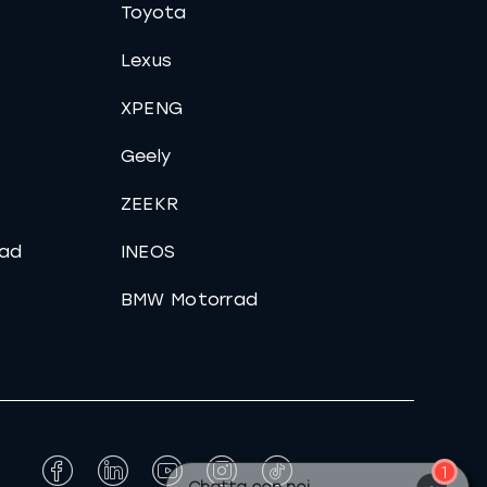
Toyota
Lexus
XPENG
Geely
ZEEKR
ad
INEOS
BMW Motorrad
UNA DOMANDA? 😊
Un consulente è disponibile ora!
Facebook
LinkedIn
YouTube
Instagram
Tiktok
1