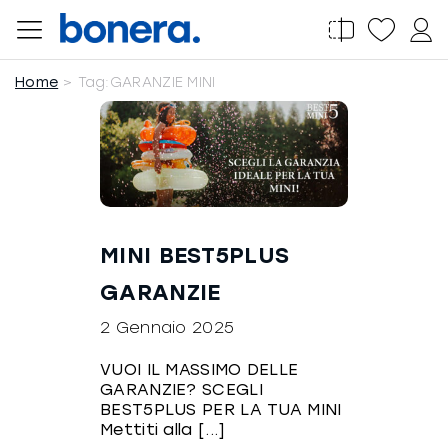
Salta
al
contenuto
Home
Tag:
GARANZIE MINI
MINI BEST5PLUS
GARANZIE
2 Gennaio 2025
VUOI IL MASSIMO DELLE
GARANZIE? SCEGLI
BEST5PLUS PER LA TUA MINI
Mettiti alla [...]