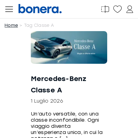
Salta
al
contenuto
Home
Tag:
Classe A
Mercedes-Benz
Classe A
1 Luglio 2026
Un’auto versatile, con una
classe inconfondibile. Ogni
viaggio diventa
un’esperienza unica, in cui la