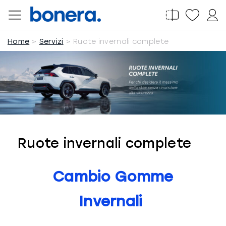
Salta
al
contenuto
Home
Servizi
Ruote invernali complete
Ruote invernali complete
Cambio Gomme
Invernali