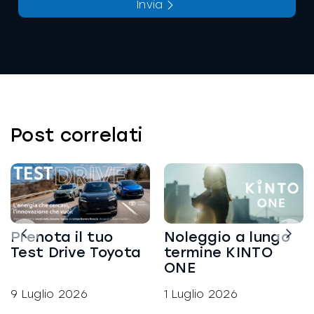
Invia
La richiesta non è stata inviata, la
Richiesta inviata con successo.
preghiamo di riprovare.
Post correlati
Prenota il tuo
Noleggio a lungo
Test Drive Toyota
termine KINTO
ONE
9 Luglio 2026
1 Luglio 2026