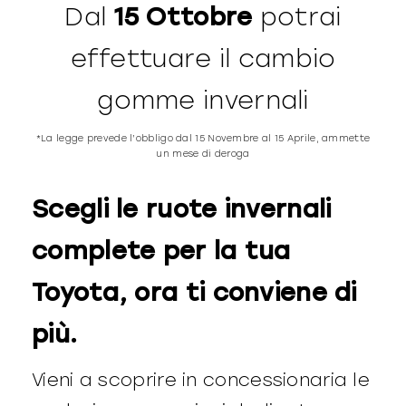
Dal
15 Ottobre
potrai
effettuare il cambio
gomme invernali
*La legge prevede l’obbligo dal 15 Novembre al 15 Aprile, ammette
un mese di deroga
Scegli le ruote invernali
complete per la tua
Toyota, ora ti conviene di
più.
Vieni a scoprire in concessionaria le