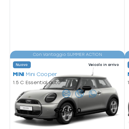
Con Vantaggio SUMMER ACTION
Nuovo
Veicolo in arrivo
MINI
Mini Cooper
1.5 C Essential auto
Contattaci
€29.900