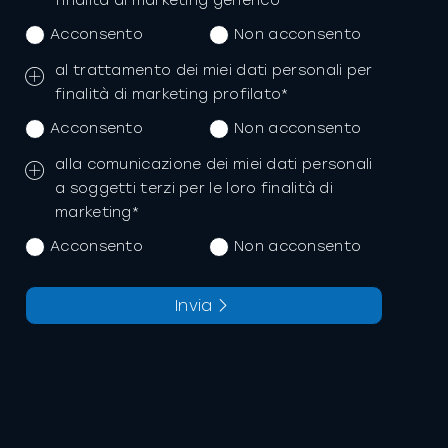
finalità di marketing generico*
Acconsento
Non acconsento
al trattamento dei miei dati personali per
finalità di marketing profilato*
Acconsento
Non acconsento
alla comunicazione dei miei dati personali
a soggetti terzi per le loro finalità di
marketing*
Acconsento
Non acconsento
Invia
La richiesta non è stata inviata,
Richiesta inviata con successo.
la preghiamo di riprovare.