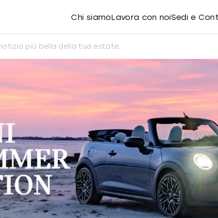
Chi siamo
Lavora con noi
Sedi e Con
otizia più bella della tua estate.