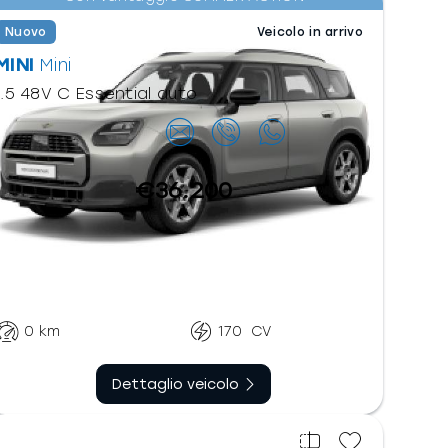
Nuovo
Veicolo in arrivo
MINI
Mini
1.5 48V C Essential auto
Contattaci
€36.200
Automatico
Ibrido benzina
sequenziale
0
km
170
CV
Dettaglio veicolo