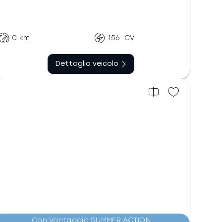
Automatico doppia
Benzina
frizione
0
km
156
CV
Dettaglio veicolo
Con Vantaggio SUMMER ACTION