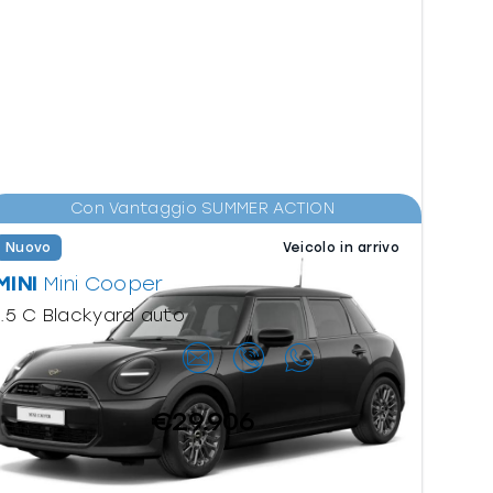
Con Vantaggio SUMMER ACTION
Nuovo
Veicolo in arrivo
MINI
Mini Cooper
1.5 C Blackyard auto
Contattaci
€29.906