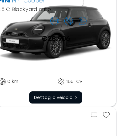
MINI
Mini Cooper
1.5 C Blackyard auto
Contattaci
€28.906
Automatico doppia
Benzina
frizione
0
km
156
CV
Dettaglio veicolo