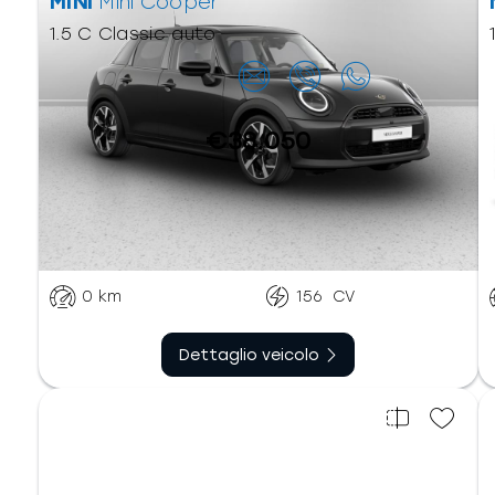
MINI
Mini Cooper
1.5 C Classic auto
Contattaci
€38.050
Automatico doppia
Benzina
frizione
0
km
156
CV
Dettaglio veicolo