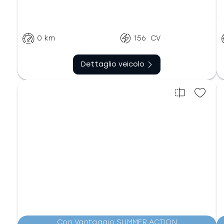
Automatico doppia
Benzina
frizione
0
km
156
CV
Dettaglio veicolo
Con Vantaggio SUMMER ACTION