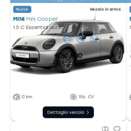
Nuovo
Veicolo in arrivo
MINI
Mini Cooper
1.5 C Essential auto
Contattaci
€30.800
Automatico doppia
Benzina
frizione
0
km
156
CV
Dettaglio veicolo