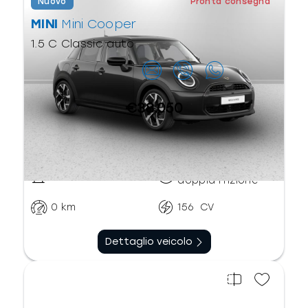
Nuovo
Pronta consegna
MINI
Mini Cooper
1.5 C Classic auto
Contattaci
€38.050
Automatico
Benzina
doppia frizione
0
km
156
CV
Dettaglio veicolo