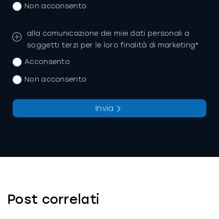
Non acconsento
alla comunicazione dei miei dati personali a
soggetti terzi per le loro finalità di marketing*
Acconsento
Non acconsento
Invia
La richiesta non è stata inviata, la
Richiesta inviata con successo.
preghiamo di riprovare.
Post correlati