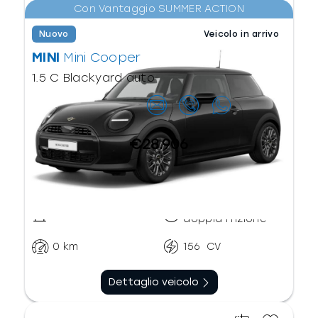
Con Vantaggio SUMMER ACTION
Nuovo
Veicolo in arrivo
MINI
Mini Cooper
1.5 C Blackyard auto
Contattaci
€28.906
Automatico
Benzina
doppia frizione
0
km
156
CV
Dettaglio veicolo