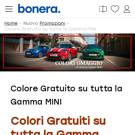
Salta
al
Home
Nuovo
Promozioni
contenuto
Colore Gratuito su tutta la Gamma MINI
Colore Gratuito su tutta la
Gamma MINI
Colori Gratuiti su
tutta la Gamma