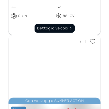
Elettrico
Automatico
0
km
88
CV
Dettaglio veicolo
Con Vantaggio SUMMER ACTION