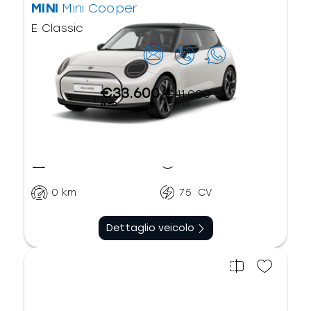
MINI
Mini Cooper
E Classic
Contattaci
€33.600
€41.000
Web
Listino
Elettrico
Automatico
0
km
75
CV
Dettaglio veicolo