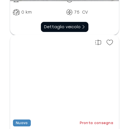
0
km
75
CV
Dettaglio veicolo
Nuovo
Pronta consegna