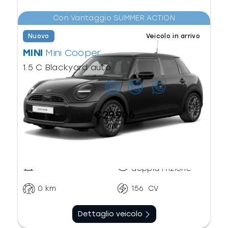
Con Vantaggio SUMMER ACTION
Nuovo
Veicolo in arrivo
MINI
Mini Cooper
1.5 C Blackyard auto
Contattaci
€29.906
Automatico
Benzina
doppia frizione
0
km
156
CV
Dettaglio veicolo