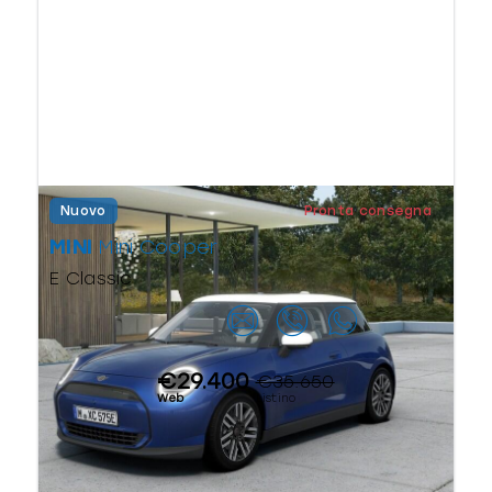
Nuovo
Pronta consegna
MINI
Mini Cooper
E Classic
Contattaci
€29.400
€35.650
Web
Listino
Elettrico
Automatico