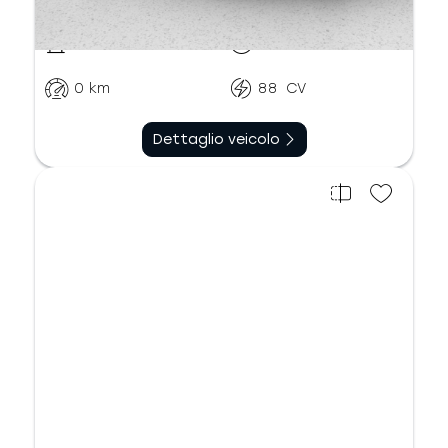
Elettrico
Automatico
0
km
88
CV
Dettaglio veicolo