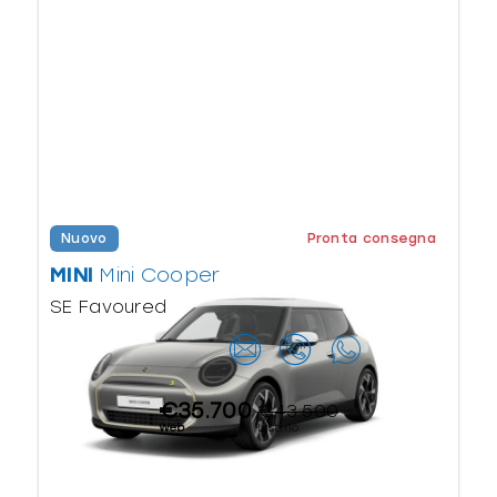
Nuovo
Pronta consegna
MINI
Mini Cooper
SE Favoured
Contattaci
€35.700
€43.500
Web
Listino