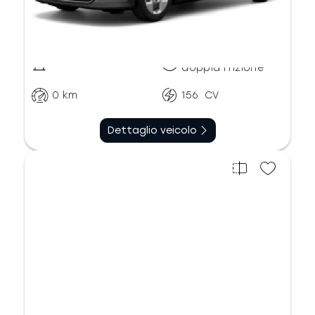
Automatico
Benzina
doppia frizione
0
km
156
CV
Dettaglio veicolo