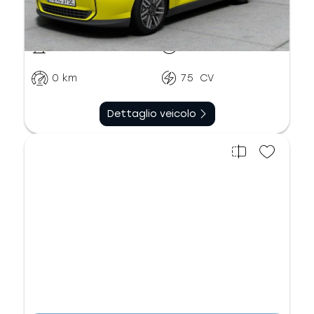
Elettrico
Automatico
0
km
75
CV
Dettaglio veicolo