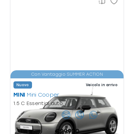
Con Vantaggio SUMMER ACTION
Nuovo
Veicolo in arrivo
MINI
Mini Cooper
1.5 C Essential auto
Contattaci
€29.900