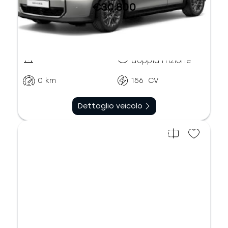
€30.800
Automatico
Benzina
doppia frizione
0
km
156
CV
Dettaglio veicolo