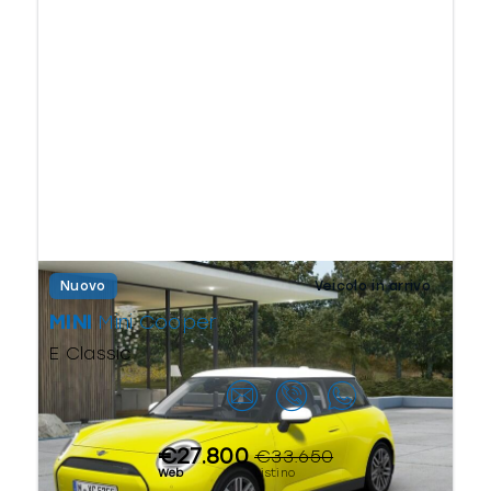
Nuovo
Veicolo in arrivo
MINI
Mini Cooper
E Classic
Contattaci
€27.800
€33.650
Web
Listino