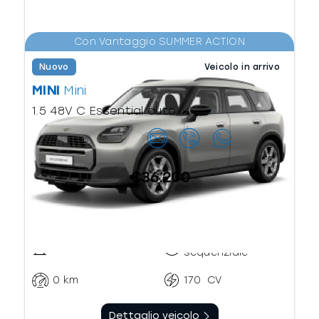
Con Vantaggio SUMMER ACTION
Nuovo
Veicolo in arrivo
MINI
Mini
1.5 48V C Essential auto
Contattaci
€36.200
Automatico
Ibrido benzina
sequenziale
0
km
170
CV
Dettaglio veicolo