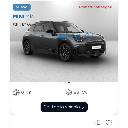
Nuovo
Pronta consegna
MINI
Mini
SE JCW
Contattaci
€48.700
Elettrico
Automatico
0
km
88
CV
Dettaglio veicolo