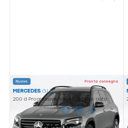
Nuovo
Pronta consegna
MERCEDES
GLB
200 d Progressive Advanced Plus auto
Contattaci
€45.300
€54.600