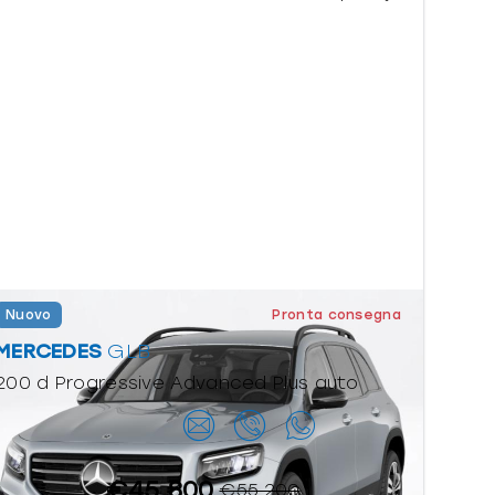
Nuovo
Pronta consegna
MERCEDES
GLB
200 d Progressive Advanced Plus auto
Contattaci
€45.800
€55.200