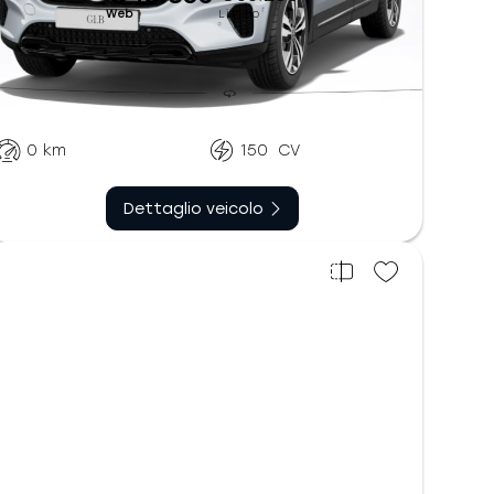
Web
Listino
Automatico
Diesel
sequenziale
0
km
150
CV
Dettaglio veicolo