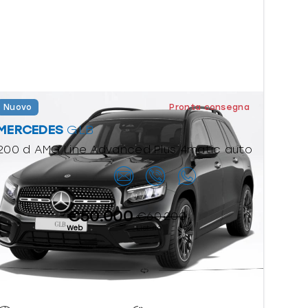
Nuovo
Pronta consegna
MERCEDES
GLB
200 d AMG Line Advanced Plus 4matic auto
Contattaci
€50.000
€60.200
Web
Listino
Automatico
Diesel
sequenziale