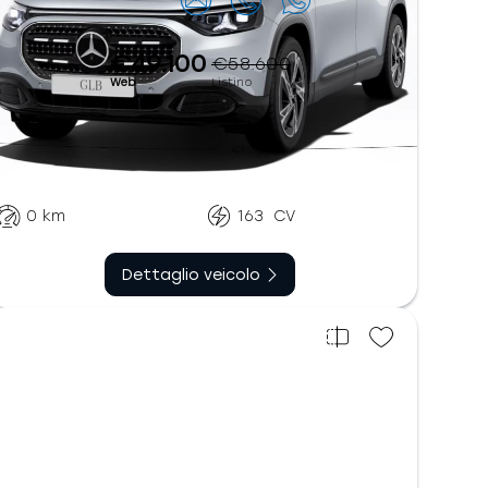
Contattaci
€49.100
€58.600
Web
Listino
Ibrido benzina
Automatico
0
km
163
CV
Dettaglio veicolo