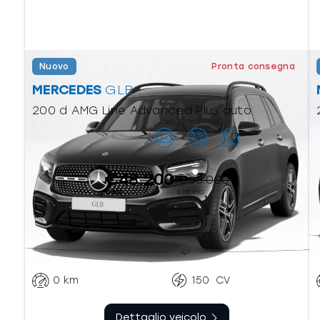
Nuovo
Pronta consegna
MERCEDES
GLB
200 d AMG Line Advanced Plus auto
Contattaci
€48.200
€58.000
Web
Listino
Automatico
Diesel
sequenziale
0
km
150
CV
Dettaglio veicolo