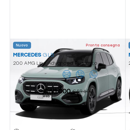
Nuovo
Pronta consegna
MERCEDES
GLB
200 AMG Line Advanced Plus auto
Contattaci
€50.000
€59.600
Web
Listino
Ibrido benzina
Automatico