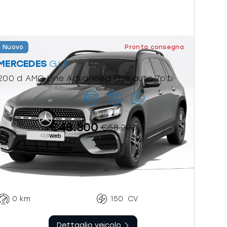
Nuovo
Pronta consegna
MERCEDES
GLB
200 d AMG Line Advanced Plus auto 7p.ti
Contattaci
€48.300
€58.200
Web
Listino
Automatico
Diesel
sequenziale
0
km
150
CV
Dettaglio veicolo