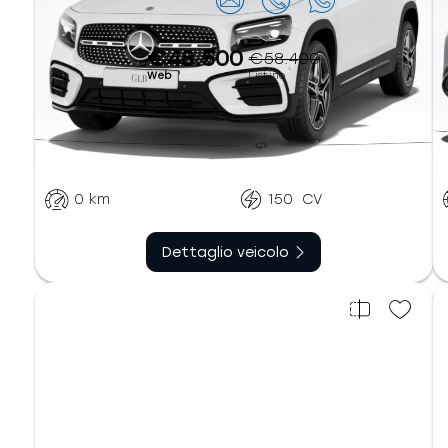
Contattaci
€48.500
€58.400
Web
Listino
Automatico
Diesel
sequenziale
0
km
150
CV
Dettaglio veicolo