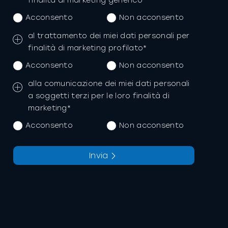
finalità di marketing generico*
Acconsento
Non acconsento
al trattamento dei miei dati personali per
finalità di marketing profilato*
Acconsento
Non acconsento
alla comunicazione dei miei dati personali
a soggetti terzi per le loro finalità di
marketing*
Acconsento
Non acconsento
Invia
La richiesta non è stata inviata,
Richiesta inviata con successo.
la preghiamo di riprovare.