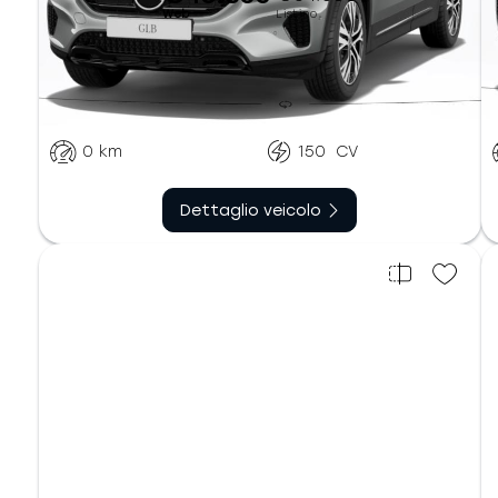
Web
Listino
Automatico
Diesel
sequenziale
0
km
150
CV
Dettaglio veicolo