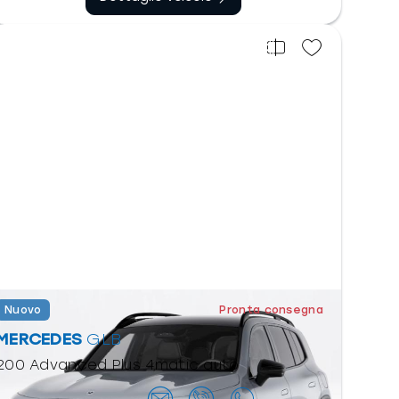
Nuovo
Pronta consegna
MERCEDES
GLB
200 Advanced Plus 4matic auto