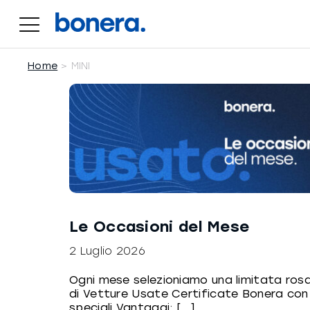
Salta
al
contenuto
Home
MINI
Le Occasioni del Mese
2 Luglio 2026
Ogni mese selezioniamo una limitata ros
di Vetture Usate Certificate Bonera con
speciali Vantaggi: [...]