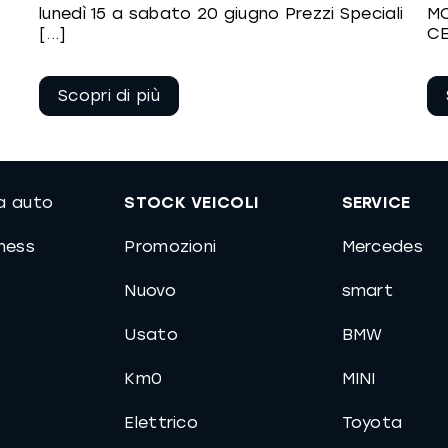
lunedì 15 a sabato 20 giugno Prezzi Speciali
MO
[...]
CE
Continua a
leggere
ua auto
STOCK VEICOLI
SERVICE
iness
Promozioni
Mercedes
Nuovo
smart
Usato
BMW
Km0
MINI
Elettrico
Toyota