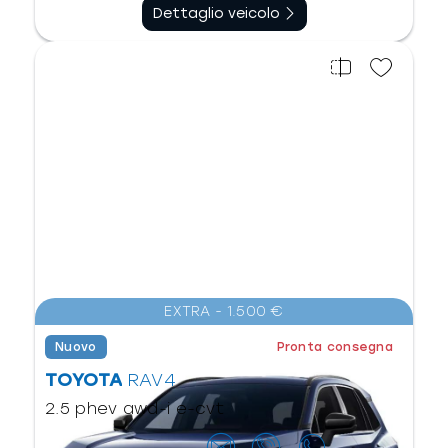
Dettaglio veicolo
EXTRA - 1.500 €
Nuovo
Pronta consegna
TOYOTA
RAV4
2.5 phev awd-i e-cvt
Contattaci