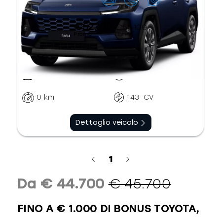
€52.100
€55.100
Promo
Listino
Ibrido benzina
CVT
0
km
143
CV
Dettaglio veicolo
1
Da € 44.700
€ 45.700
FINO A € 1.000 DI BONUS TOYOTA,