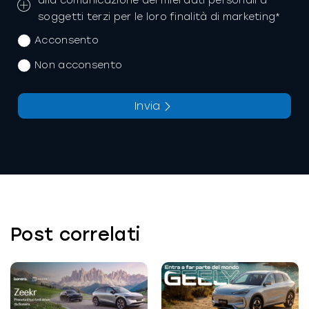
alla comunicazione dei miei dati personali a
soggetti terzi per le loro finalità di marketing*
Acconsento
Non acconsento
Invia
La richiesta non è stata inviata, la
Richiesta inviata con successo.
preghiamo di riprovare.
Post correlati