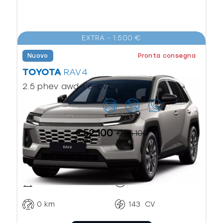
EXTRA - 1.500 €
Nuovo
Pronta consegna
TOYOTA
RAV4
2.5 phev awd-i e-cvt
Contattaci
€52.100
€55.100
Promo
Listino
Ibrido benzina
CVT
0
km
143
CV