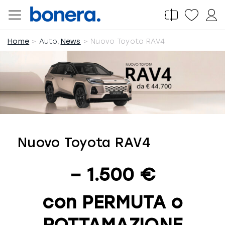
Salta
al
contenuto
Home
Auto
News
Nuovo Toyota RAV4
Nuovo Toyota RAV4
– 1.500 €
con PERMUTA o