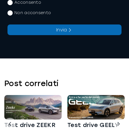
Acconsento
Non acconsento
Invia
La richiesta non è stata inviata, la
Richiesta inviata con successo.
preghiamo di riprovare.
Post correlati
Test drive ZEEKR
Test drive GEELY