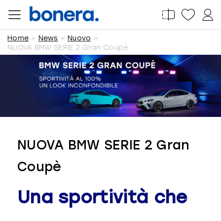
Salta
al
Home
News
Nuovo
contenuto
NUOVA BMW SERIE 2 Gran Coupè
NUOVA BMW SERIE 2 Gran
Coupè
Una sportività che