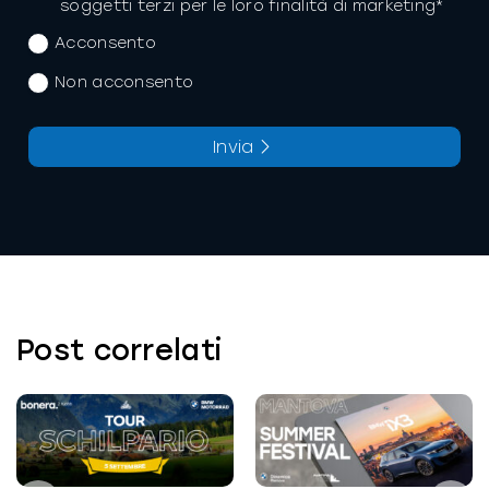
soggetti terzi per le loro finalità di marketing*
Acconsento
Non acconsento
Invia
La richiesta non è stata inviata, la
Richiesta inviata con successo.
preghiamo di riprovare.
Post correlati