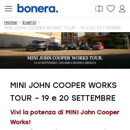
Salta
al
Home
Eventi
contenuto
MINI JOHN COOPER WORKS TOUR – 19 e 20 SETTEMBRE
MINI JOHN COOPER WORKS
TOUR – 19 e 20 SETTEMBRE
Vivi la potenza di MINI John Cooper
Works!