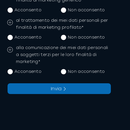
finalità di marketing generico*
Acconsento
Non acconsento
al trattamento dei miei dati personali per
finalità di marketing profilato*
Acconsento
Non acconsento
alla comunicazione dei miei dati personali
a soggetti terzi per le loro finalità di
marketing*
Acconsento
Non acconsento
Invia
La richiesta non è stata inviata,
Richiesta inviata con successo.
la preghiamo di riprovare.