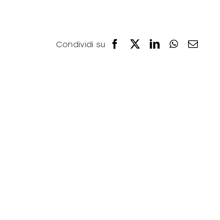
Facebook
X
LinkedIn
WhatsAp
Emai
Condividi su