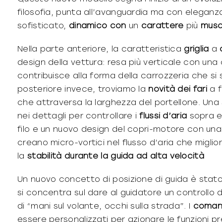
filosofia, punta all’avanguardia ma con eleganz
sofisticato,
dinamico
con
un
carattere
più
musc
Nella parte anteriore, la caratteristica
griglia
a
design della vettura: resa più verticale con una
contribuisce alla forma della carrozzeria che si s
posteriore invece, troviamo la
novità
dei fari
a f
che attraversa la larghezza del portellone. Una 
nei dettagli per controllare i
flussi
d’aria
sopra e 
filo e un nuovo design del copri-motore con una 
creano micro-vortici nel flusso d’aria che miglio
la
stabilità
durante
la
guida
ad
alta
velocità
Un nuovo concetto di posizione di guida è stat
si concentra sul dare al guidatore un controllo di
di “mani sul volante, occhi sulla strada”. I
coman
essere personalizzati per azionare le funzioni pr