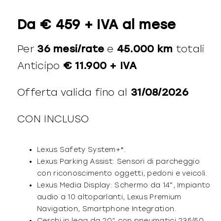
Da € 459 + IVA al mese
Per
36 mesi/rate
e
45.000 km
totali
Anticipo
€ 11.900 + IVA
Offerta valida fino al
31/08
/2026
CON INCLUSO
Lexus Safety System+*.
Lexus Parking Assist: Sensori di parcheggio
con riconoscimento oggetti, pedoni e veicoli.
Lexus Media Display: Schermo da 14″, Impianto
audio a 10 altoparlanti, Lexus Premium
Navigation, Smartphone Integration.
Cerchi in lega da 20” con pneumatici 235/50.