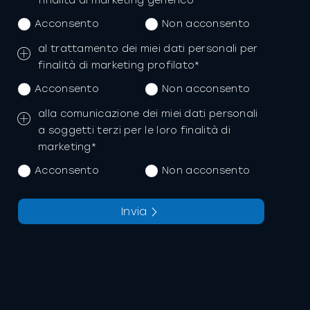
finalità di marketing generico*
Acconsento
Non acconsento
al trattamento dei miei dati personali per
finalità di marketing profilato*
Acconsento
Non acconsento
alla comunicazione dei miei dati personali
a soggetti terzi per le loro finalità di
marketing*
Acconsento
Non acconsento
Invia
La richiesta non è stata inviata,
Richiesta inviata con successo.
la preghiamo di riprovare.