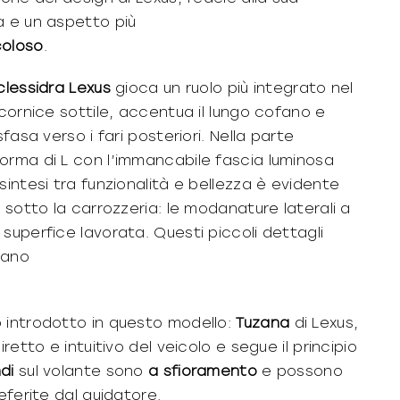
a e un aspetto più
oloso
.
clessidra
Lexus
gioca un ruolo più integrato nel
 cornice sottile, accentua il lungo cofano e
fasa verso i fari posteriori. Nella parte
orma di L con l’immancabile fascia luminosa
sintesi tra funzionalità e bellezza è evidente
sotto la carrozzeria: le modanature laterali a
superfice lavorata. Questi piccoli dettagli
rano
o introdotto in questo modello:
Tuzana
di Lexus,
retto e intuitivo del veicolo e segue il principio
di
sul volante sono
a sfioramento
e possono
eferite dal guidatore.