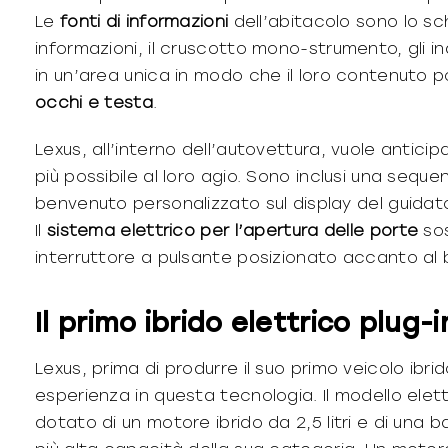
Le
fonti
di
informazioni
dell’abitacolo sono lo sch
informazioni, il cruscotto mono-strumento, gli in
in un’area unica in modo che il loro contenuto p
occhi e testa
.
Lexus, all’interno dell’autovettura, vuole anticip
più possibile al loro agio. Sono inclusi una sequen
benvenuto personalizzato sul display del guidat
Il
sistema
elettrico
per
l’apertura
delle
porte
sos
interruttore a pulsante posizionato accanto al b
Il primo ibrido elettrico plug-i
Lexus, prima di produrre il suo primo veicolo ibrido
esperienza in questa tecnologia. Il modello ele
dotato di un motore ibrido da 2,5 litri e di una bat