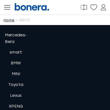
Salta
al
contenuto
Home
INEOS
Mercedes-
Benz
smart
BMW
MINI
Toyota
Lexus
XPENG