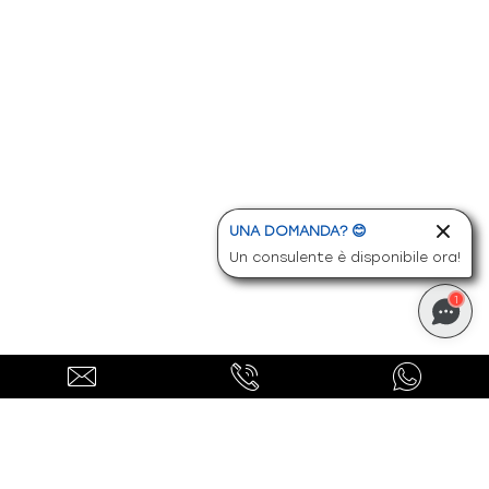
-
Ricarica completa in libertà monitorando
tutto dall'app
-
Ricarica fino a 450 km in 10 minuti
-
Ricarica in 12 min dal 10% all'80% in DC ad alta
potenza ed efficienza
-
Ricarica in monofase possibile fino a 7 kw /
32a
UNA DOMANDA? 😊
-
Riscaldamento da remoto
Un consulente è disponibile ora!
-
Sedile guidatore elettrico
1
-
Sedili abbattibili
-
Sedili anteriori elettrici
-
Sedili anteriori elettrici con memoria
-
Sedili anteriori massage