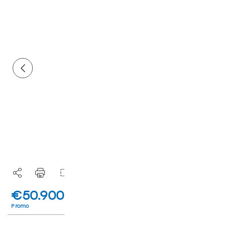
€50.900
€54.980
IVA inclusa deducibile
Listino
I.P.T e messa su strada esclusi
Promo