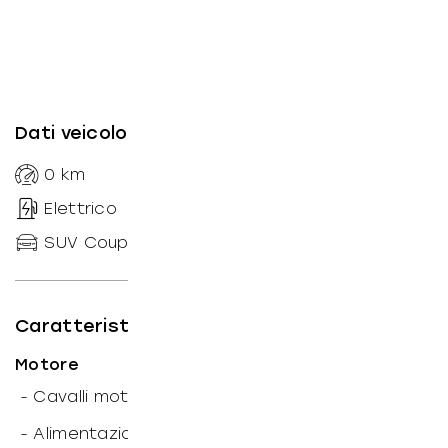
Dati veicolo
0
km
--
Elettrico
Automatico
SUV Coupe
218
CV
Caratteristiche tecniche
Motore
-
Cavalli motore: 218
CV
-
Alimentazione: Elettrico