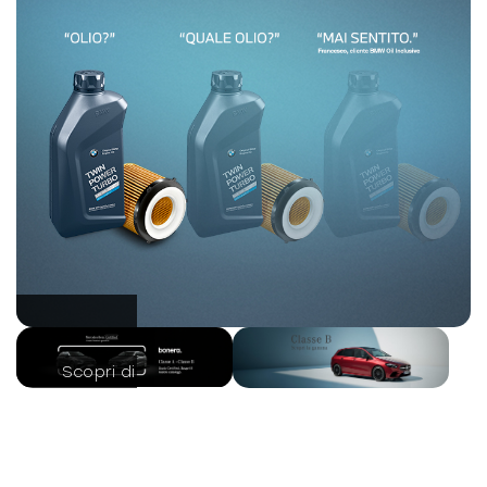
-
Cinture di sicurezza
-
Climatizzatore automatico a due zone
-
Comandi vocali
-
Connessione iOS - Android
-
Connettività wi
-
Console centrale multifunzione
-
Controllo della trazione
-
Controllo e preregolazione delle temperatura
Scopri di più
in caso di ricarica in DC
-
Controllo remoto tramite app mobile Xpeng
Scopri di più
Scopri di più
-
Design frameless dei cristalli laterali per una
visibilità superiore
-
Display multifunzione