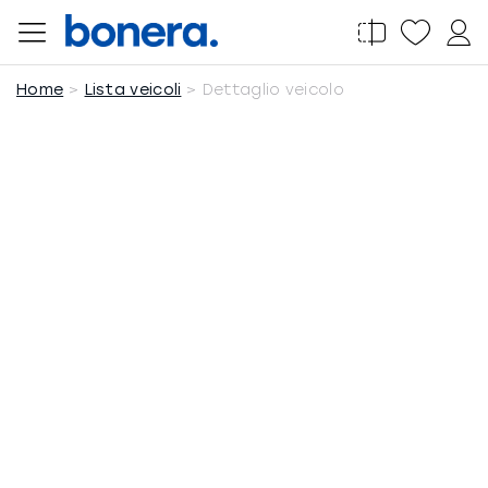
Salta
al
contenuto
Home
Lista veicoli
Dettaglio veicolo