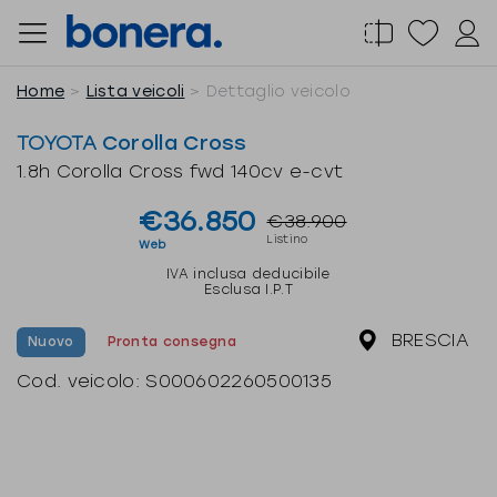
Salta
al
contenuto
Home
Lista veicoli
Dettaglio veicolo
TOYOTA
Corolla Cross
1.8h Corolla Cross fwd 140cv e-cvt
€36.850
€38.900
Listino
Web
IVA inclusa deducibile
Esclusa I.P.T
BRESCIA
Nuovo
Pronta consegna
Cod. veicolo:
S000602260500135