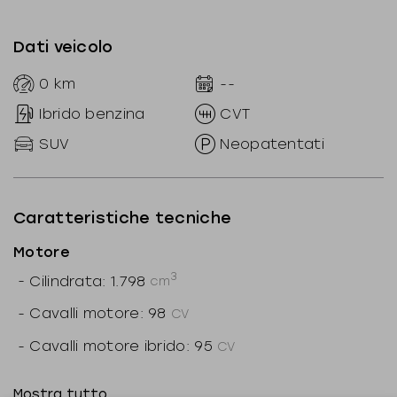
Dati veicolo
0
km
--
Ibrido benzina
CVT
SUV
Neopatentati
Caratteristiche tecniche
Motore
3
-
Cilindrata: 1.798
cm
-
Cavalli motore: 98
CV
-
Cavalli motore ibrido: 95
CV
-
Cavalli totali: 140
CV
Mostra tutto