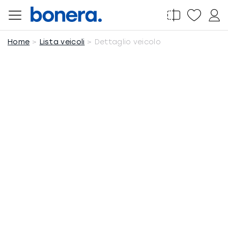
Salta
al
contenuto
Home
Lista veicoli
Dettaglio veicolo