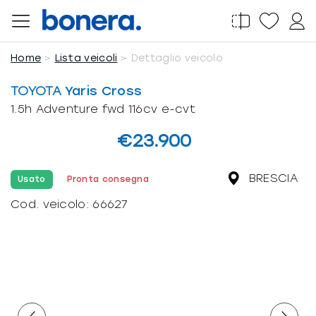
Salta
al
contenuto
Home
Lista veicoli
Dettaglio veicolo
TOYOTA
Yaris Cross
1.5h Adventure fwd 116cv e-cvt
€23.900
BRESCIA
Usato
Pronta consegna
Cod. veicolo:
66627