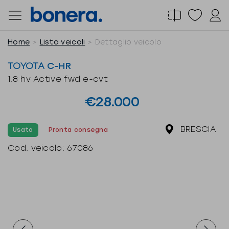
Salta
al
contenuto
Home
Lista veicoli
Dettaglio veicolo
TOYOTA
C-HR
1.8 hv Active fwd e-cvt
€28.000
BRESCIA
Usato
Pronta consegna
Cod. veicolo:
67086