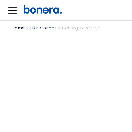
Salta
al
contenuto
Home
Lista veicoli
Dettaglio veicolo